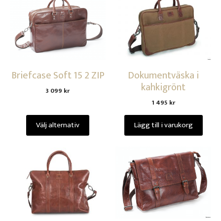
Briefcase Soft 15 2 ZIP
Dokumentväska i
kahkigrönt
3 099
kr
1 495
kr
Välj alternativ
Lägg till i varukorg