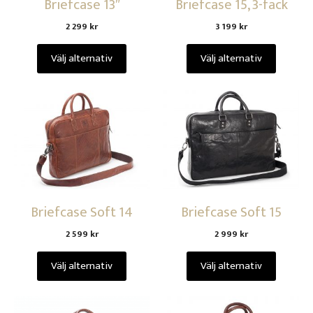
Briefcase 13″
Briefcase 15, 3-fack
2 299
kr
3 199
kr
Välj alternativ
Välj alternativ
Briefcase Soft 14
Briefcase Soft 15
2 599
kr
2 999
kr
Välj alternativ
Välj alternativ