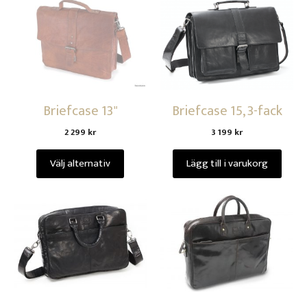
Briefcase 13"
Briefcase 15, 3-fack
2 299
kr
3 199
kr
Välj alternativ
Lägg till i varukorg