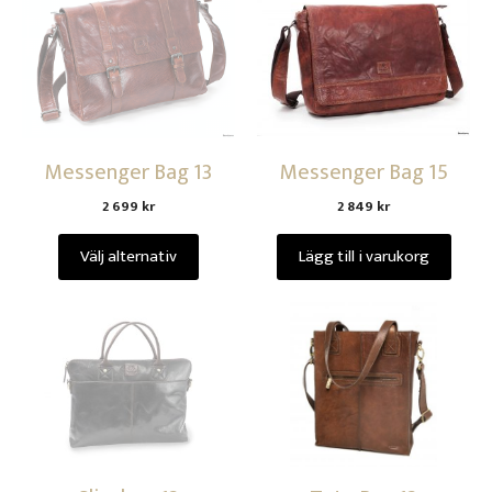
Messenger Bag 13
Messenger Bag 15
2 699
kr
2 849
kr
Välj alternativ
Lägg till i varukorg