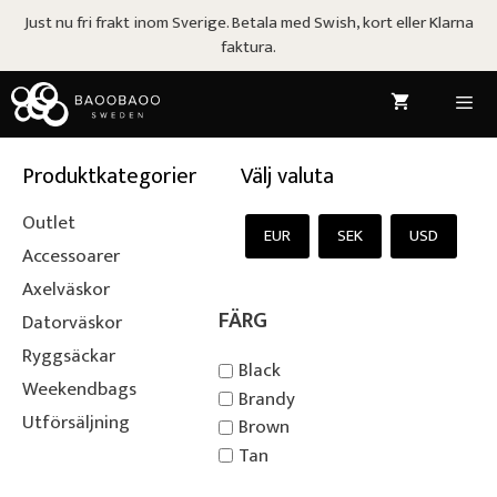
Hoppa
Just nu fri frakt inom Sverige. Betala med Swish, kort eller Klarna
till
faktura.
innehåll
Meny
Produktkategorier
Välj valuta
Outlet
EUR
SEK
USD
Accessoarer
Axelväskor
FÄRG
Datorväskor
Ryggsäckar
Black
Weekendbags
Brandy
Utförsäljning
Brown
Tan