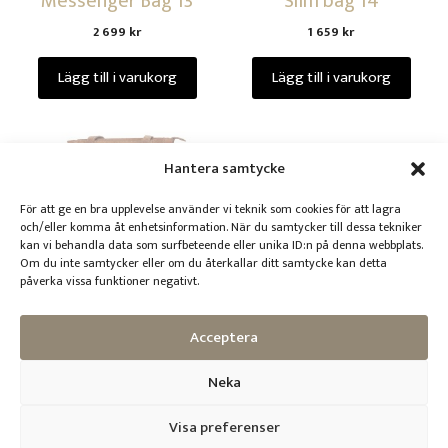
Messenger Bag 13
Slim bag 14
2 699
kr
1 659
kr
Lägg till i varukorg
Lägg till i varukorg
Hantera samtycke
För att ge en bra upplevelse använder vi teknik som cookies för att lagra
och/eller komma åt enhetsinformation. När du samtycker till dessa tekniker
kan vi behandla data som surfbeteende eller unika ID:n på denna webbplats.
Om du inte samtycker eller om du återkallar ditt samtycke kan detta
påverka vissa funktioner negativt.
Tote Bag 13
2 699
kr
Acceptera
Välj alternativ
Neka
Visa preferenser