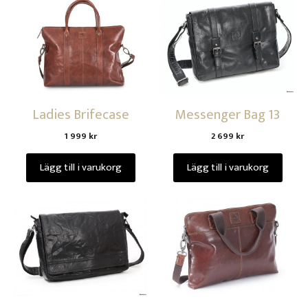
Ladies Brifecase
Messenger Bag 13
1 999
kr
2 699
kr
Lägg till i varukorg
Lägg till i varukorg