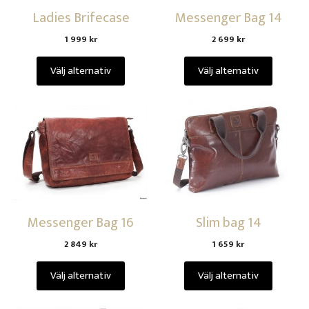
Ladies Brifecase
Messenger Bag 14
1 999
kr
2 699
kr
Välj alternativ
Välj alternativ
Messenger Bag 16
Slim bag 14
2 849
kr
1 659
kr
Välj alternativ
Välj alternativ