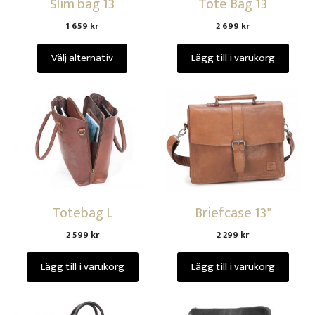
Slim bag 13
Tote Bag 13
1 659
kr
2 699
kr
Välj alternativ
Lägg till i varukorg
Totebag L
Briefcase 13"
2 599
kr
2 299
kr
Lägg till i varukorg
Lägg till i varukorg