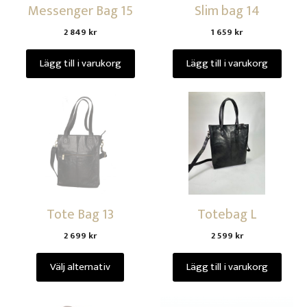
Messenger Bag 15
Slim bag 14
2 849
kr
1 659
kr
Lägg till i varukorg
Lägg till i varukorg
Tote Bag 13
Totebag L
2 699
kr
2 599
kr
Välj alternativ
Lägg till i varukorg