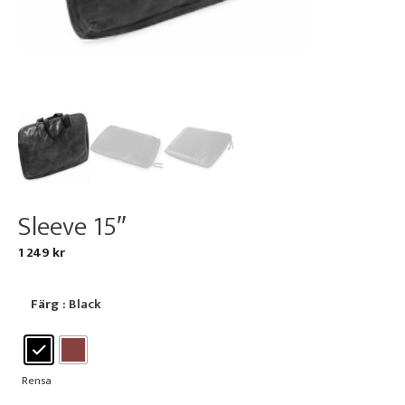
Sleeve 15″
1 249
kr
Färg
: Black
Rensa