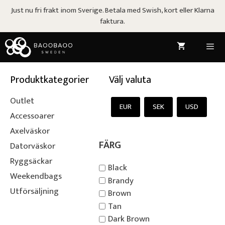
Hoppa
Just nu fri frakt inom Sverige. Betala med Swish, kort eller Klarna
till
faktura.
innehåll
Meny
Produktkategorier
Välj valuta
Outlet
EUR
SEK
USD
Accessoarer
Axelväskor
FÄRG
Datorväskor
Ryggsäckar
Black
Weekendbags
Brandy
Utförsäljning
Brown
Tan
Dark Brown