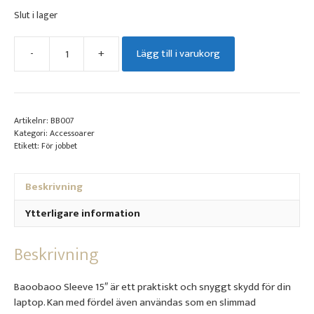
Slut i lager
-
+
Lägg till i varukorg
Sleeve
15"
mängd
Artikelnr:
BB007
Kategori:
Accessoarer
Etikett:
För jobbet
Beskrivning
Ytterligare information
Beskrivning
Baoobaoo Sleeve 15″ är ett praktiskt och snyggt skydd för din
laptop. Kan med fördel även användas som en slimmad