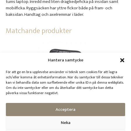
tums laptop. Inredd med liten dragkedjeficka på insidan samt
mobilficka. Ryggsäcken har yttre fickor både på fram- och
baksidan. Handtag och axelremmar i läder.
Matchande produkter
Hantera samtycke
För att ge en bra upplevelse använder vi teknik som cookies för att lagra
och/eller komma åt enhetsinformation. När du samtycker till dessa tekniker
kan vi behandla data som surfbeteende eller unika ID:n på denna webbplats.
Om du inte samtycker eller om du återkallar ditt samtycke kan detta
Gadget Purse
påverka vissa funktioner negativt.
749
kr
Acceptera
Välj alternativ
Neka