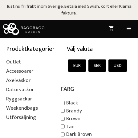
Hoppa
Just nu fri frakt inom Sverige. Betala med Swish, kort eller Klarna
till
faktura.
innehåll
Meny
Produktkategorier
Välj valuta
Outlet
EUR
SEK
USD
Accessoarer
Axelväskor
FÄRG
Datorväskor
Ryggsäckar
Black
Weekendbags
Brandy
Utförsäljning
Brown
Tan
Dark Brown