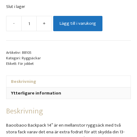
Slut i lager
-
+
Lägg till i varukorg
Backpack
14
mängd
Artikelnr:
BB105
Kategori:
Ryggsäckar
Etikett:
För jobbet
Beskrivning
Ytterligare information
Beskrivning
Baoobaoo Backpack 14″ är en mellanstor ryggsäck med två
stora fack varav det ena är extra fodrat för att skydda din 13-