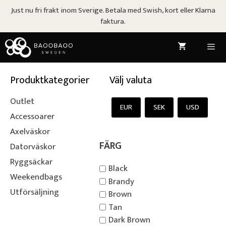
Hoppa
Just nu fri frakt inom Sverige. Betala med Swish, kort eller Klarna
till
faktura.
innehåll
Meny
Produktkategorier
Välj valuta
Outlet
EUR
SEK
USD
Accessoarer
Axelväskor
FÄRG
Datorväskor
Ryggsäckar
Black
Weekendbags
Brandy
Utförsäljning
Brown
Tan
Dark Brown